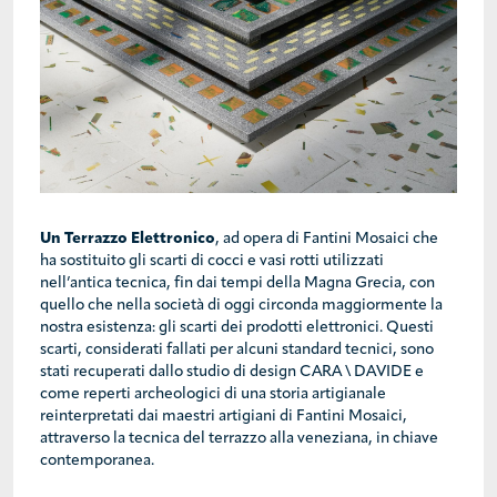
Un Terrazzo Elettronico
, ad opera di Fantini Mosaici che
ha sostituito gli scarti di cocci e vasi rotti utilizzati
nell’antica tecnica, fin dai tempi della Magna Grecia, con
quello che nella società di oggi circonda maggiormente la
nostra esistenza: gli scarti dei prodotti elettronici. Questi
scarti, considerati fallati per alcuni standard tecnici, sono
stati recuperati dallo studio di design CARA \ DAVIDE e
come reperti archeologici di una storia artigianale
reinterpretati dai maestri artigiani di Fantini Mosaici,
attraverso la tecnica del terrazzo alla veneziana, in chiave
contemporanea.