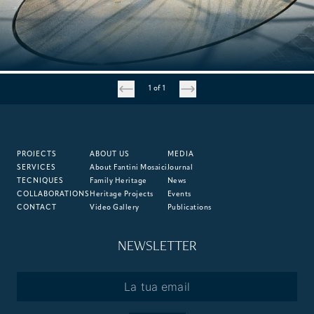
1 of 1
CITY WALK
Dubai, EAU
PROJECTS
ABOUT US
MEDIA
SERVICES
About Fantini Mosaici
Journal
TECNIQUES
Family Heritage
News
COLLABORATIONS
Heritage Projects
Events
CONTACT
Video Gallery
Publications
NEWSLETTER
Email
*