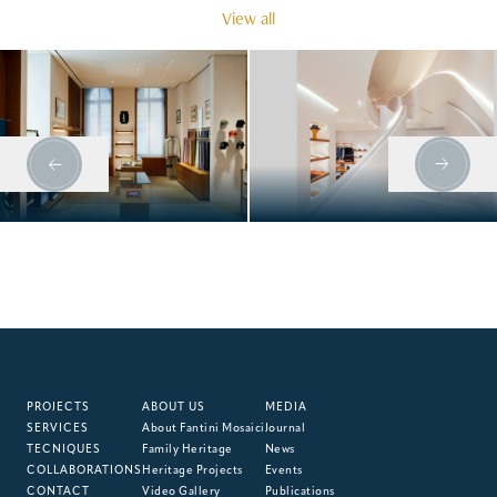
View all
HERMÈS, MUNICH
HERMÈS, BOND
STREET
PROJECTS
ABOUT US
MEDIA
SERVICES
About Fantini Mosaici
Journal
TECNIQUES
Family Heritage
News
COLLABORATIONS
Heritage Projects
Events
CONTACT
Video Gallery
Publications