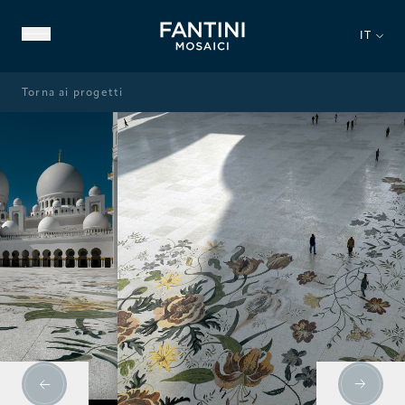
IT
Torna ai progetti
CHI SIAMO
PATRIMONIO STORICO
NOSTRA ESPERIENZA
VIDEO GALLERY