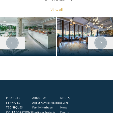
View all
RISTORANTE
FOUR SEASONS
GIARDINO
HOTEL
PROJECTS
ABOUT US
MEDIA
SERVICES
About Fantini Mosaici
Journal
TECNIQUES
Family Heritage
News
COLLABORATIONS
Heritage Projects
Events