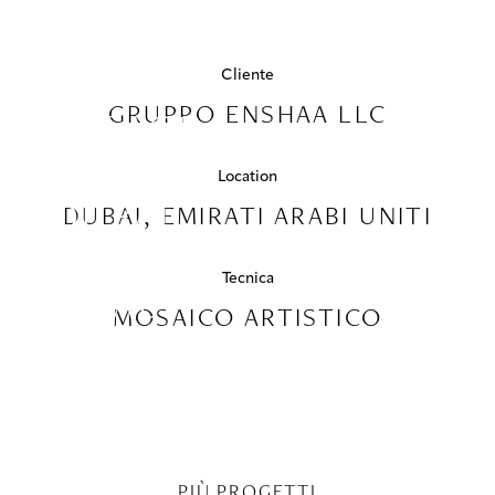
PROGETTI
THE SPA,
PALAZZO
COLLABORAZIONI
Cliente
GRUPPO ENSHAA LLC
VERSACE,
COLLEZIONI
DUBAI
Location
MEDIA
DUBAI,
DUBAI, EMIRATI ARABI UNITI
CONTATTI
EMIRATI
Tecnica
ARABI
MOSAICO ARTISTICO
UNITI
PIÙ PROGETTI