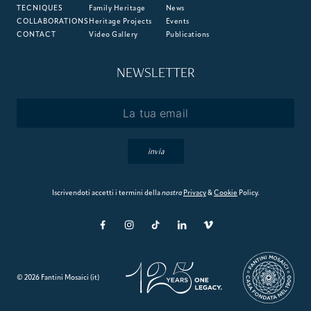
TECNIQUES
Family Heritage
News
COLLABORATIONS
Heritage Projects
Events
CONTACT
Video Gallery
Publications
NEWSLETTER
Email
*
invia
Iscrivendoti accetti i termini della
nostra
Privacy
&
Cookie
Policy.
© 2026 Fantini Mosaici (it)