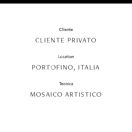
PROGETTI
PISCINE
RESIDENZA
COLLABORAZIONI
PRIVATA,
Cliente
COLLEZIONI
CLIENTE PRIVATO
PORTOFINO
MEDIA
PORTOFINO,
Location
ITALIA
CONTATTI
PORTOFINO, ITALIA
Tecnica
MOSAICO ARTISTICO