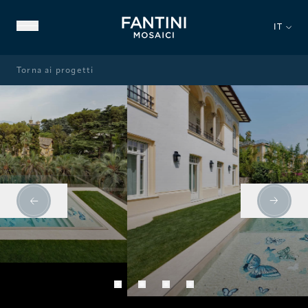
IT
Torna ai progetti
CHI SIAMO
PATRIMONIO STORICO
NOSTRA ESPERIENZA
VIDEO GALLERY