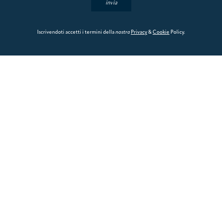
invia
Iscrivendoti accetti i termini della
nostra
Privacy
&
Cookie
Policy.