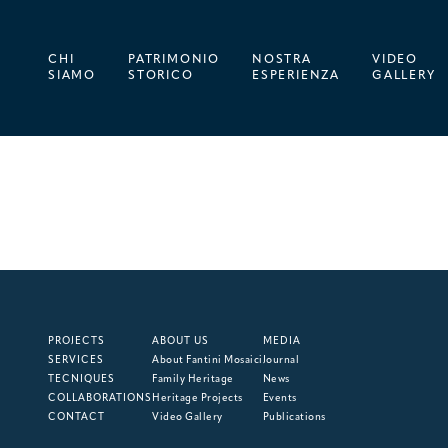
CHI
PATRIMONIO
NOSTRA
VIDEO
SIAMO
STORICO
ESPERIENZA
GALLERY
PROJECTS
ABOUT US
MEDIA
SERVICES
About Fantini Mosaici
Journal
TECNIQUES
Family Heritage
News
COLLABORATIONS
Heritage Projects
Events
CONTACT
Video Gallery
Publications