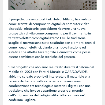
Il progetto, presentato al Park Hub di Milano, ha rivelato
come scartati di componenti digitali di computer e altri
dispositivi elettronici potrebbero ricevere una nuova
prospettiva di vita come componenti per il pavimento in
terrazzo elettronico "digitalizzato". Qui, le tradizionali
scaglie di marmo sono state sostituite con elementi tecnici
come i quadri elettrici, dando una nuova funzione ed
estetica che riflette l'era digitale e dimostra come possa
essere combinata con le tecniche del passato.
"Col progetto che abbiamo realizzato durante il Salone del
Mobile del 2023 con Fantini Mosaici e CARA\DAVIDE,
abbiamo cercato proprio di interpretare il materiale e la
tecnica del terrazzo alla veneziana attraverso una
combinazione tra tecnologia e materiali digitali con una
tradizione che invece appartiene proprio al mondo
dell’artigianato e dell’artigianalità della costruzione",
conferma Pagliani.