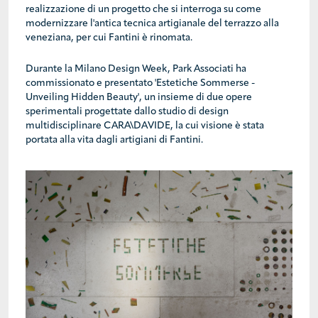
realizzazione di un progetto che si interroga su come
modernizzare l'antica tecnica artigianale del terrazzo alla
veneziana, per cui Fantini è rinomata.
Durante la Milano Design Week, Park Associati ha
commissionato e presentato 'Estetiche Sommerse -
Unveiling Hidden Beauty', un insieme di due opere
sperimentali progettate dallo studio di design
multidisciplinare CARA\DAVIDE, la cui visione è stata
portata alla vita dagli artigiani di Fantini.