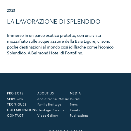
2023
LA LAVORAZIONE DI SPLENDIDO
Immerso in un parco esotico protetto, con una vista
mozzafiato sulle acque azzurre della Baia Ligure, ci sono
poche destinazioni al mondo così idilliache come l'iconico
Splendido, A Belmond Hotel di Portofino.
PROJECTS
ABOUT US
MEDIA
SERVICES
About Fantini Mosaici
Journal
TECNIQUES
Family Heritage
News
COLLABORATIONS
Heritage Projects
Events
CONTACT
Video Gallery
Publications