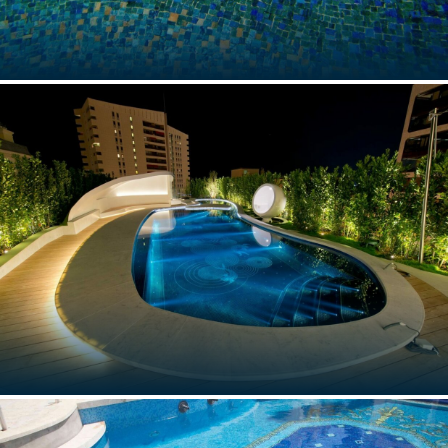
PROGETTI
COLLABORAZIONI
PORTO CERVO
COLLEZIONI
Sardegna,Italia
MEDIA
CONTATTI
MONACO