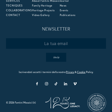
SERVICES
About Fantini Mosaici
Journal
TECNIQUES
Family Heritage
News
COLLABORATIONS
Heritage Projects
Events
CONTACT
Video Gallery
Publications
NEWSLETTER
Email
*
invia
Iscrivendoti accetti i termini della
nostra
Privacy
&
Cookie
Policy.
© 2026 Fantini Mosaici (it)