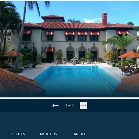
VENETIAN CAUSEWAY
Florida, Stati Uniti
2 of 2
MIAMI BEACH
Miami, Florida, Stati Uniti d'America
PROJECTS
ABOUT US
MEDIA