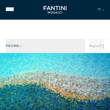
IT
PISCINE
Region
CHI SIAMO
PATRIMONIO STORICO
NOSTRA ESPERIENZA
VIDEO GALLERY