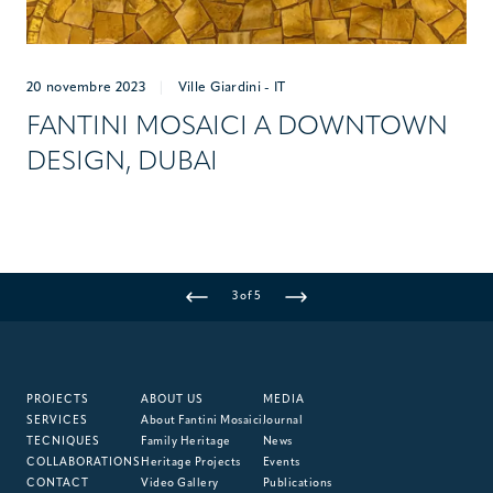
20 novembre 2023
|
Ville Giardini - IT
FANTINI MOSAICI A DOWNTOWN
DESIGN, DUBAI
3 of 5
PROJECTS
ABOUT US
MEDIA
SERVICES
About Fantini Mosaici
Journal
TECNIQUES
Family Heritage
News
COLLABORATIONS
Heritage Projects
Events
CONTACT
Video Gallery
Publications